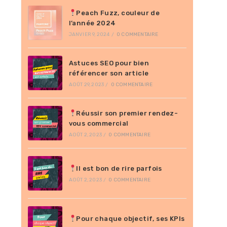
Peach Fuzz, couleur de
l’année 2024
JANVIER 9, 2024
/
0 COMMENTAIRE
Astuces SEO pour bien
référencer son article
AOÛT 29, 2023
/
0 COMMENTAIRE
Réussir son premier rendez-
vous commercial
AOÛT 2, 2023
/
0 COMMENTAIRE
Il est bon de rire parfois
AOÛT 2, 2023
/
0 COMMENTAIRE
Pour chaque objectif, ses KPIs