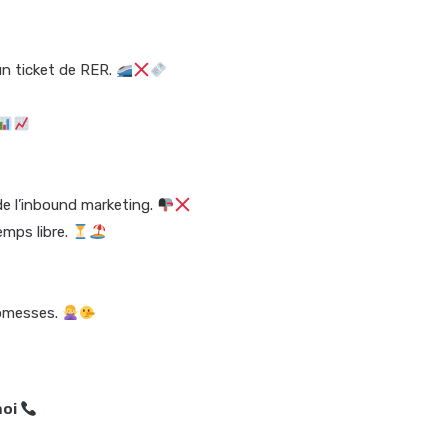
n ticket de RER.
 de l’inbound marketing.
emps libre.
romesses.
moi