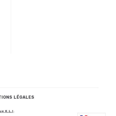
TIONS LÉGALES
ue K.L.I
.